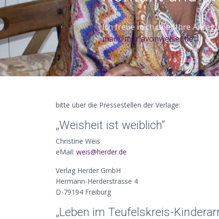
Ich freue mich über Ihre Anreg
ed.reslewnovairam@liam
bitte über die Pressestellen der Verlage:
„Weisheit ist weiblich“
Christine Weis
eMail:
ed.redreh@siew
Verlag Herder GmbH
Hermann-Herderstrasse 4
D-79194 Freiburg
„Leben im Teufelskreis-Kindera