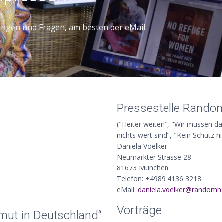
ungen und Fragen, am besten per eMail:
Pressestelle Rand
("Heiter weiter!", "Wir müssen d
nichts wert sind", "Kein Schutz n
Daniela Voelker
Neumarkter Strasse 28
81673 München
Telefon: +4989 4136 3218
eMail:
ed.esuohmodnar@rekleov.
Vorträge
rmut in Deutschland“