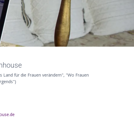
omhouse
as Land für die Frauen verändern", "Wo Frauen
irgends")
aleinad