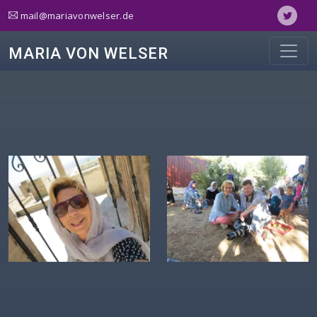
ed.reslewnovairam@liam
MARIA VON WELSER